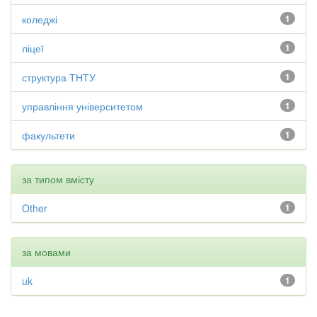
коледжі
1
ліцеї
1
структура ТНТУ
1
управління університетом
1
факультети
1
за типом вмісту
Other
1
за мовами
uk
1