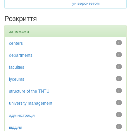
університетом
Розкриття
за темами
centers
1
departments
1
faculties
1
lyceums
1
structure of the TNTU
1
university management
1
адміністрація
1
відділи
1