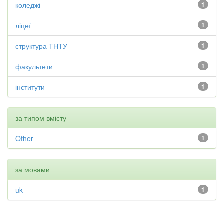
коледжі
1
ліцеї
1
структура ТНТУ
1
факультети
1
інститути
1
за типом вмісту
Other
1
за мовами
uk
1