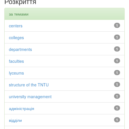
Розкриття
за темами
centers
1
colleges
1
departments
1
faculties
1
lyceums
1
structure of the TNTU
1
university management
1
адміністрація
1
відділи
1