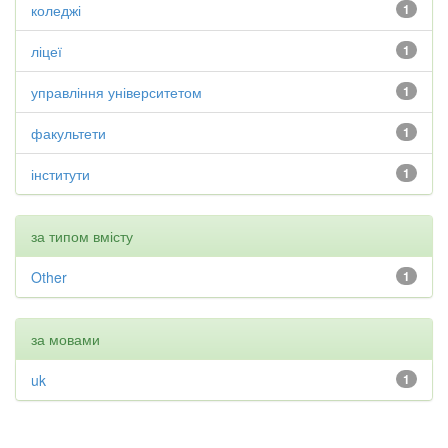
коледжі
1
ліцеї
1
управління університетом
1
факультети
1
інститути
1
за типом вмісту
Other
1
за мовами
uk
1