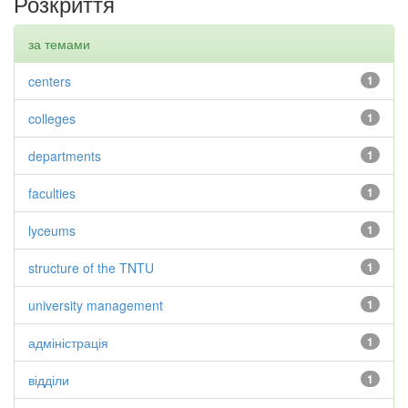
Розкриття
за темами
centers
1
colleges
1
departments
1
faculties
1
lyceums
1
structure of the TNTU
1
university management
1
адміністрація
1
відділи
1