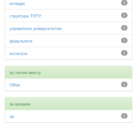
коледжі
1
структура ТНТУ
1
управління університетом
1
факультети
1
інститути
1
за типом вмісту
Other
1
за мовами
uk
1