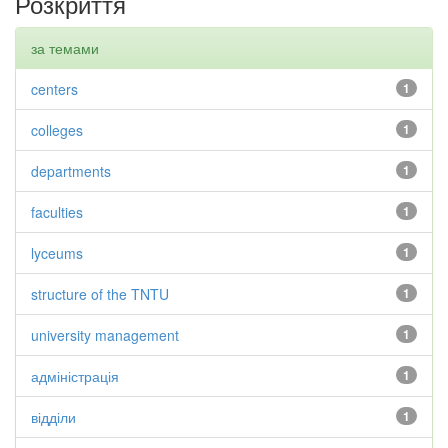
Розкриття
за темами
centers
1
colleges
1
departments
1
faculties
1
lyceums
1
structure of the TNTU
1
university management
1
адміністрація
1
відділи
1