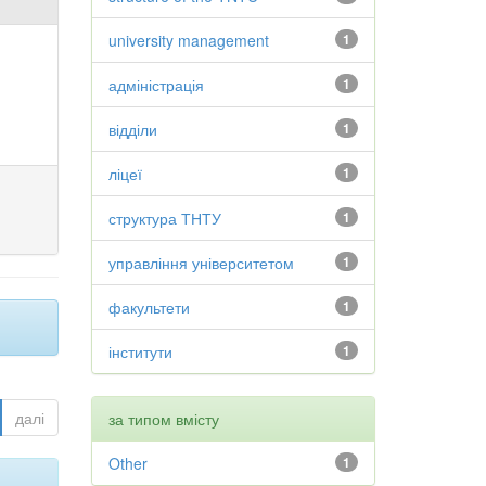
university management
1
адміністрація
1
відділи
1
ліцеї
1
структура ТНТУ
1
управління університетом
1
факультети
1
інститути
1
далі
за типом вмісту
Other
1