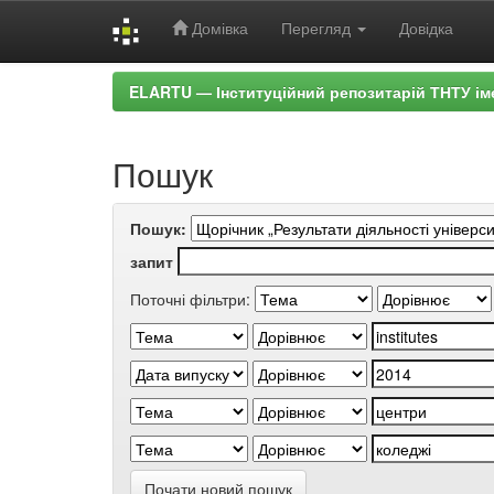
Домівка
Перегляд
Довідка
Skip
ELARTU — Інституційний репозитарій ТНТУ ім
navigation
Пошук
Пошук:
запит
Поточні фільтри:
Почати новий пошук