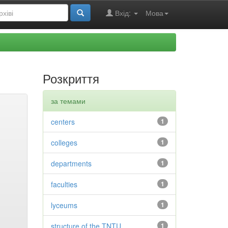
Вхід:
Мова
Розкриття
за темами
centers
1
colleges
1
departments
1
faculties
1
lyceums
1
structure of the TNTU
1