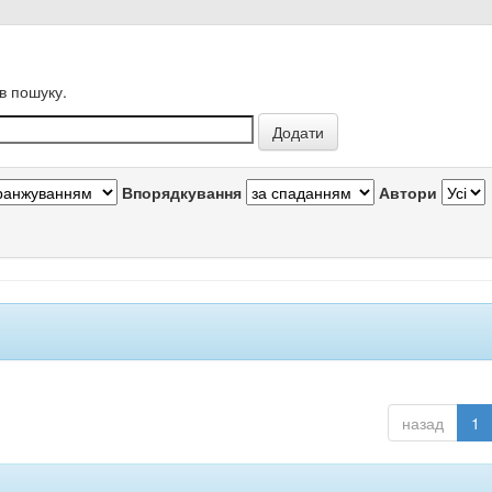
в пошуку.
Впорядкування
Автори
назад
1