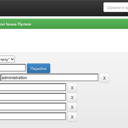
ені Івана Пулюя