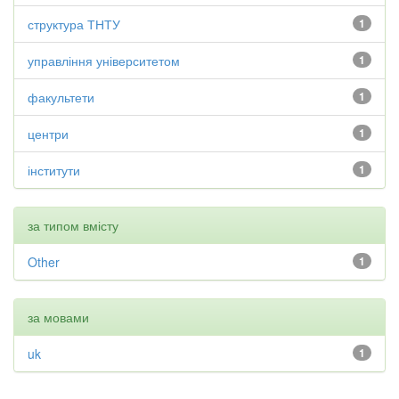
структура ТНТУ
1
управління університетом
1
факультети
1
центри
1
інститути
1
за типом вмісту
Other
1
за мовами
uk
1