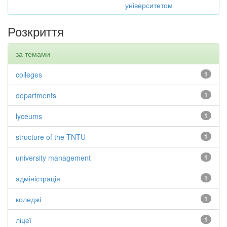
університетом
Розкриття
за темами
colleges
1
departments
1
lyceums
1
structure of the TNTU
1
university management
1
адміністрація
1
коледжі
1
ліцеї
1