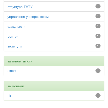
структура ТНТУ
1
управління університетом
1
факультети
1
центри
1
інститути
1
за типом вмісту
Other
1
за мовами
uk
1