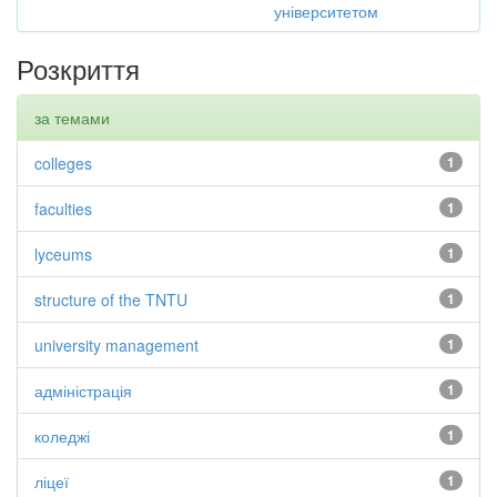
університетом
Розкриття
за темами
colleges
1
faculties
1
lyceums
1
structure of the TNTU
1
university management
1
адміністрація
1
коледжі
1
ліцеї
1