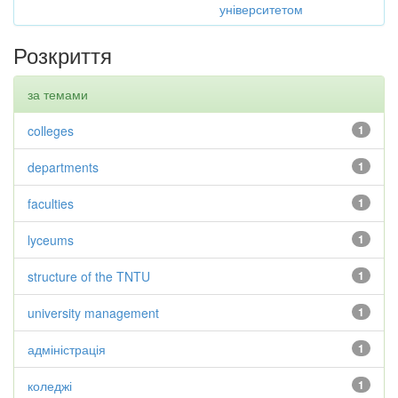
університетом
Розкриття
за темами
colleges
1
departments
1
faculties
1
lyceums
1
structure of the TNTU
1
university management
1
адміністрація
1
коледжі
1