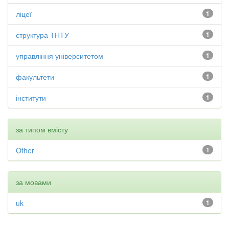
ліцеї
1
структура ТНТУ
1
управління університетом
1
факультети
1
інститути
1
за типом вмісту
Other
1
за мовами
uk
1