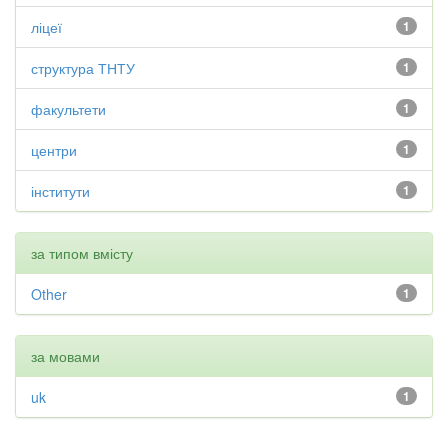
ліцеї
1
структура ТНТУ
1
факультети
1
центри
1
інститути
1
за типом вмісту
Other
1
за мовами
uk
1