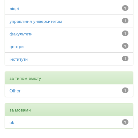
ліцеї
1
управління університетом
1
факультети
1
центри
1
інститути
1
за типом вмісту
Other
1
за мовами
uk
1