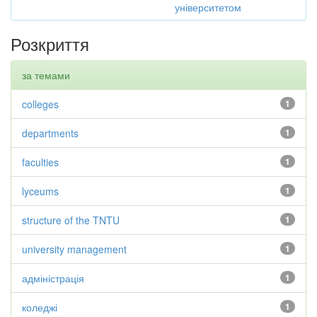
університетом
Розкриття
за темами
colleges
1
departments
1
faculties
1
lyceums
1
structure of the TNTU
1
university management
1
адміністрація
1
коледжі
1