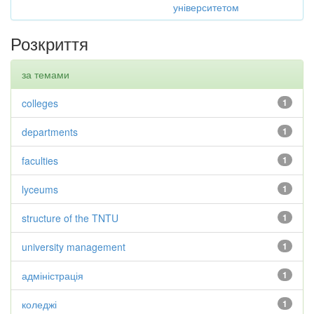
університетом
Розкриття
за темами
colleges
1
departments
1
faculties
1
lyceums
1
structure of the TNTU
1
university management
1
адміністрація
1
коледжі
1