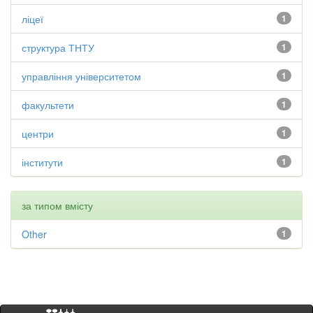
ліцеї
1
структура ТНТУ
1
управління університетом
1
факультети
1
центри
1
інститути
1
за типом вмісту
Other
1