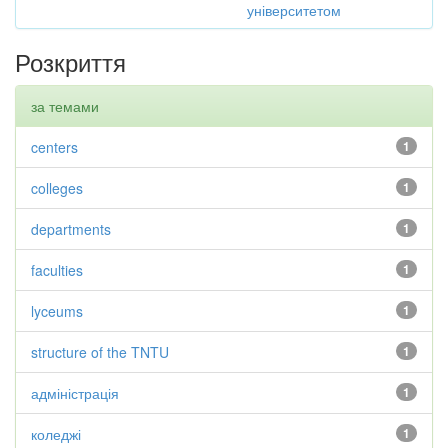
університетом
Розкриття
за темами
centers
1
colleges
1
departments
1
faculties
1
lyceums
1
structure of the TNTU
1
адміністрація
1
коледжі
1