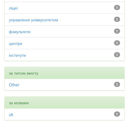
ліцеї
1
управління університетом
1
факультети
1
центри
1
інститути
1
за типом вмісту
Other
1
за мовами
uk
1