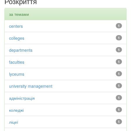
Розкриття
за темами
centers
1
colleges
1
departments
1
faculties
1
lyceums
1
university management
1
адміністрація
1
коледжі
1
ліцеї
1