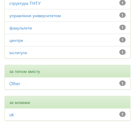
структура ТНТУ
1
управління університетом
1
факультети
1
центри
1
інститути
1
за типом вмісту
Other
1
за мовами
uk
1