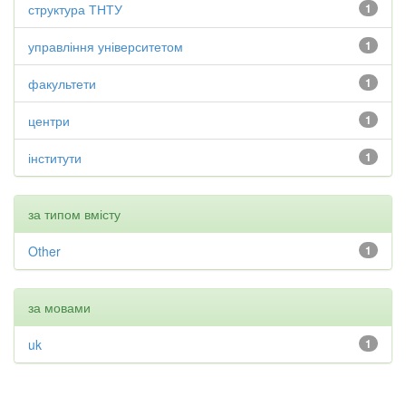
структура ТНТУ
1
управління університетом
1
факультети
1
центри
1
інститути
1
за типом вмісту
Other
1
за мовами
uk
1