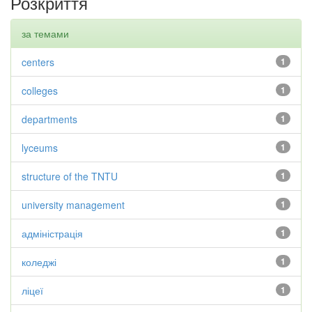
Розкриття
за темами
centers
1
colleges
1
departments
1
lyceums
1
structure of the TNTU
1
university management
1
адміністрація
1
коледжі
1
ліцеї
1