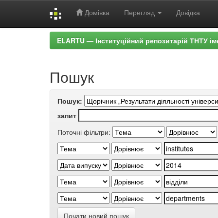
Домівка
Перегляд
Довідка
Skip
ELARTU — Інституційний репозитарій ТНТУ ім
navigation
Пошук
Пошук:
запит
Поточні фільтри:
Почати новий пошук