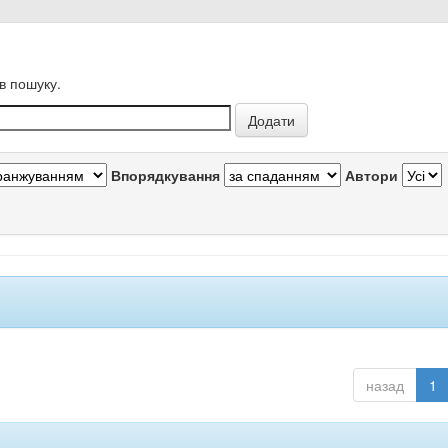
в пошуку.
Впорядкування
Автори
назад
1