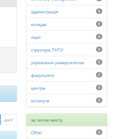
адміністрація
1
коледжі
1
ліцеї
1
структура ТНТУ
1
управління університетом
1
факультети
1
центри
1
інститути
1
далі
за типом вмісту
Other
1