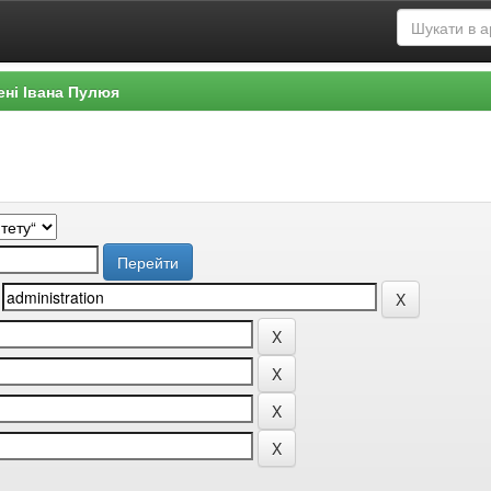
ені Івана Пулюя