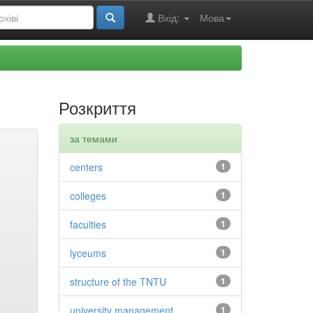
Вхід:
Мова
Розкриття
за темами
centers
1
colleges
1
faculties
1
lyceums
1
structure of the TNTU
1
university management
1