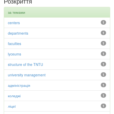
Розкриття
за темами
centers
1
departments
1
faculties
1
lyceums
1
structure of the TNTU
1
university management
1
адміністрація
1
коледжі
1
ліцеї
1