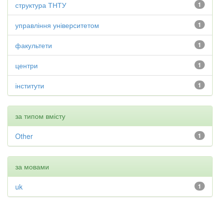
структура ТНТУ
1
управління університетом
1
факультети
1
центри
1
інститути
1
за типом вмісту
Other
1
за мовами
uk
1