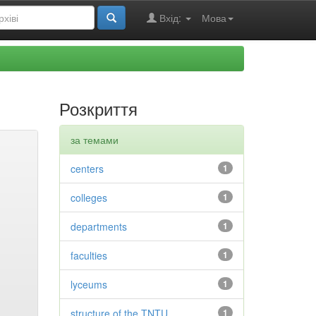
Вхід:
Мова
Розкриття
за темами
centers
1
colleges
1
departments
1
faculties
1
lyceums
1
structure of the TNTU
1