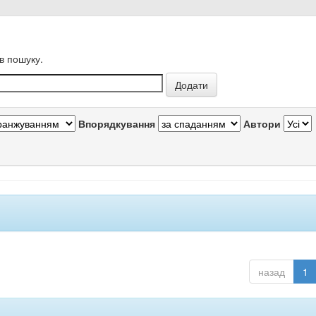
в пошуку.
Впорядкування
Автори
назад
1