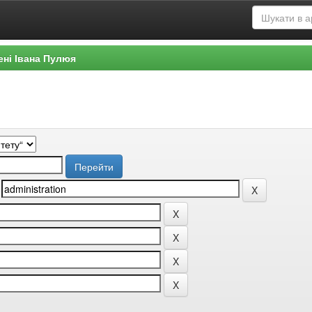
ені Івана Пулюя