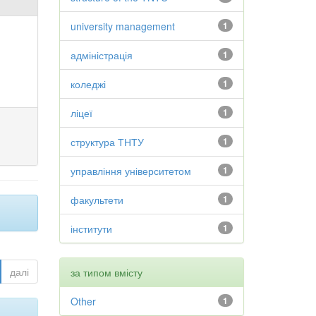
university management
1
адміністрація
1
коледжі
1
ліцеї
1
структура ТНТУ
1
управління університетом
1
факультети
1
інститути
1
далі
за типом вмісту
Other
1