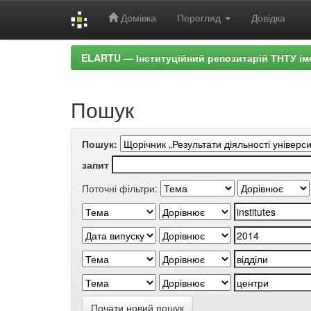
Домівка
Перегляд
Довідка
Skip
ELARTU — Інституційний репозитарій ТНТУ ім
navigation
Пошук
Пошук:
запит
Поточні фільтри:
Почати новий пошук