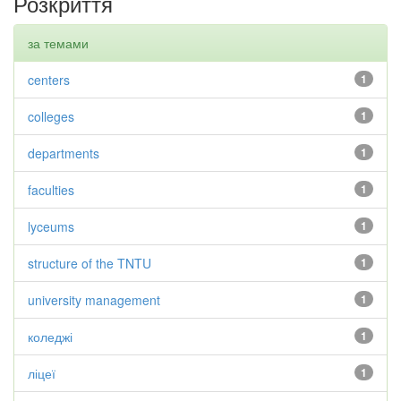
Розкриття
за темами
centers
1
colleges
1
departments
1
faculties
1
lyceums
1
structure of the TNTU
1
university management
1
коледжі
1
ліцеї
1