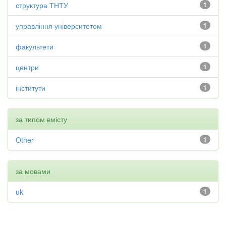
структура ТНТУ
1
управління університетом
1
факультети
1
центри
1
інститути
1
за типом вмісту
Other
1
за мовами
uk
1