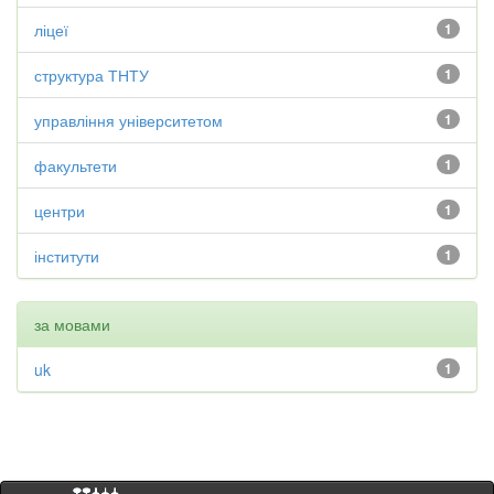
ліцеї
1
структура ТНТУ
1
управління університетом
1
факультети
1
центри
1
інститути
1
за мовами
uk
1