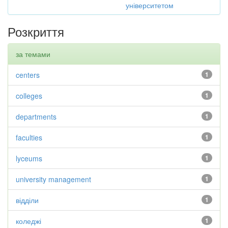
університетом
Розкриття
за темами
centers
1
colleges
1
departments
1
faculties
1
lyceums
1
university management
1
відділи
1
коледжі
1