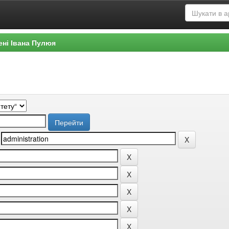
ені Івана Пулюя