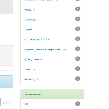
відділи
1
коледжі
1
ліцеї
1
структура ТНТУ
1
управління університетом
1
факультети
1
центри
1
інститути
1
за мовами
далі
uk
1