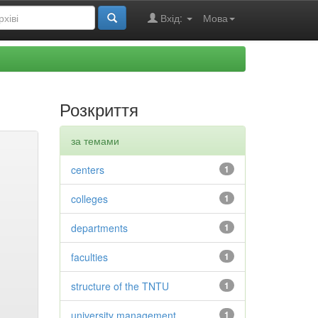
Вхід:
Мова
Розкриття
за темами
centers
1
colleges
1
departments
1
faculties
1
structure of the TNTU
1
university management
1