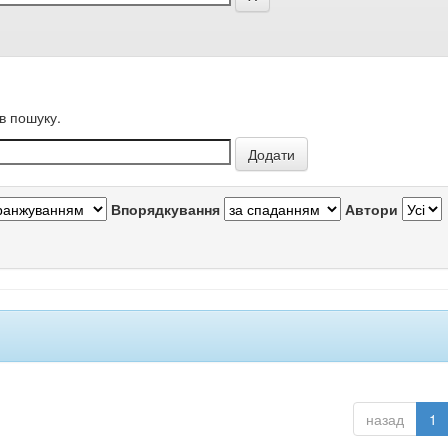
в пошуку.
Впорядкування
Автори
назад
1