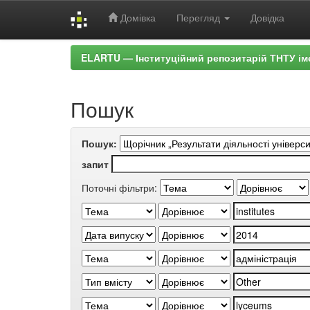
Домівка
Перегляд
Довідка
Skip
ELARTU — Інституційний репозитарій ТНТУ ім
navigation
Пошук
Пошук:
запит
Поточні фільтри: