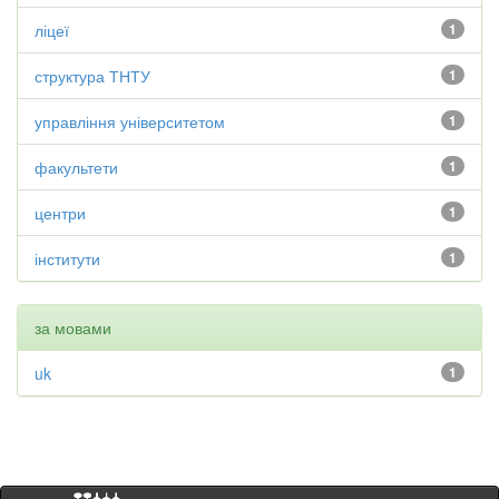
ліцеї
1
структура ТНТУ
1
управління університетом
1
факультети
1
центри
1
інститути
1
за мовами
uk
1