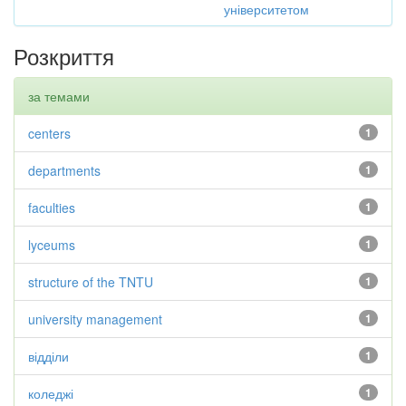
університетом
Розкриття
за темами
centers
1
departments
1
faculties
1
lyceums
1
structure of the TNTU
1
university management
1
відділи
1
коледжі
1