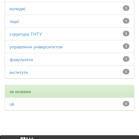
коледжі
1
ліцеї
1
структура ТНТУ
1
управління університетом
1
факультети
1
інститути
1
за мовами
uk
1