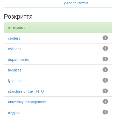
університетом
Розкриття
за темами
centers
1
colleges
1
departments
1
faculties
1
lyceums
1
structure of the TNTU
1
university management
1
відділи
1