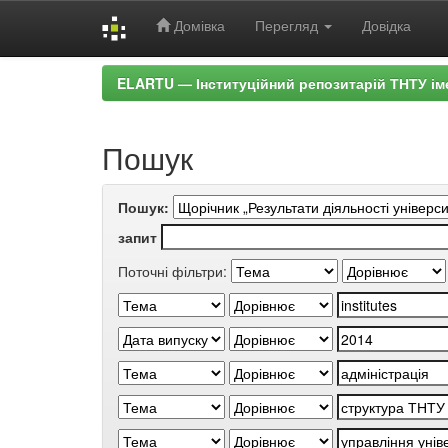
Домівка
Перегляд
Довідка
Skip
ELARTU — Інституційний репозитарій ТНТУ ім
navigation
Пошук
Пошук:
запит
Поточні фільтри: