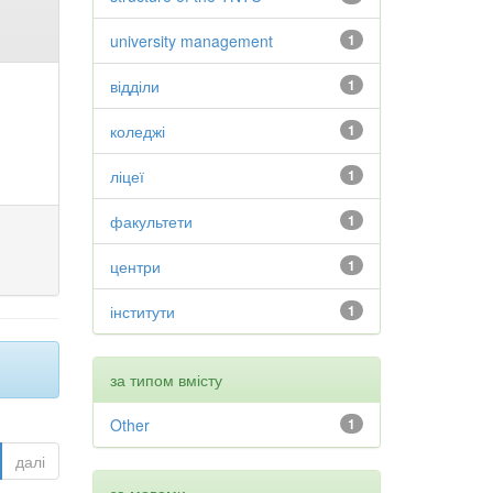
university management
1
відділи
1
коледжі
1
ліцеї
1
факультети
1
центри
1
інститути
1
за типом вмісту
Other
1
далі