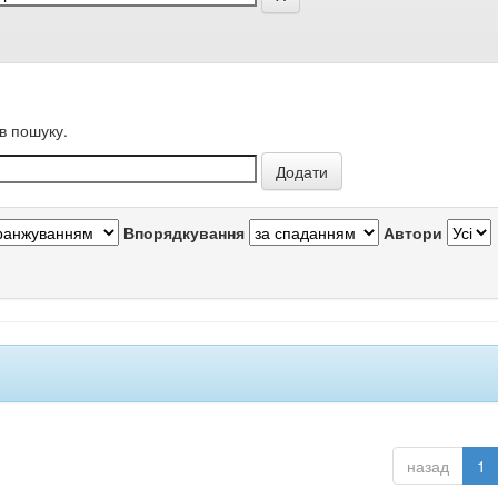
в пошуку.
Впорядкування
Автори
назад
1