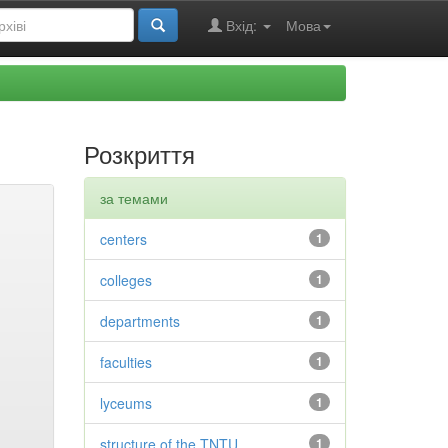
Вхід:
Мова
Розкриття
за темами
centers
1
colleges
1
departments
1
faculties
1
lyceums
1
structure of the TNTU
1