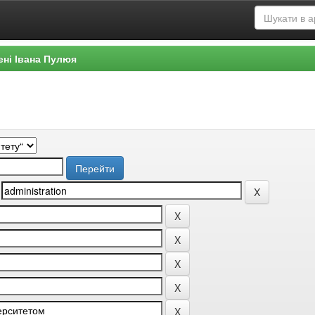
ені Івана Пулюя