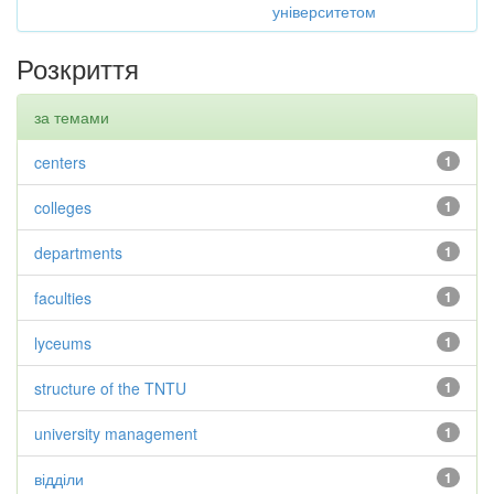
університетом
Розкриття
за темами
centers
1
colleges
1
departments
1
faculties
1
lyceums
1
structure of the TNTU
1
university management
1
відділи
1