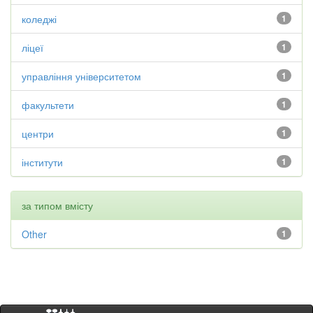
коледжі
1
ліцеї
1
управління університетом
1
факультети
1
центри
1
інститути
1
за типом вмісту
Other
1