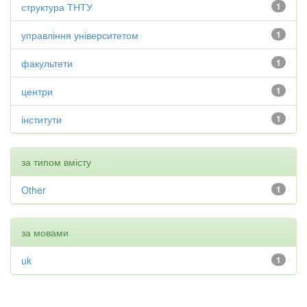
структура ТНТУ
1
управління університетом
1
факультети
1
центри
1
інститути
1
за типом вмісту
Other
1
за мовами
uk
1