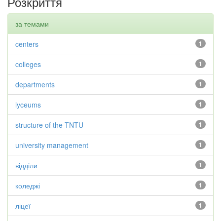
Розкриття
за темами
centers
1
colleges
1
departments
1
lyceums
1
structure of the TNTU
1
university management
1
відділи
1
коледжі
1
ліцеї
1