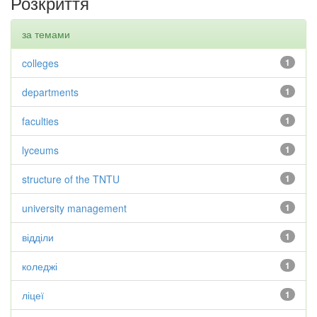
Розкриття
за темами
colleges
1
departments
1
faculties
1
lyceums
1
structure of the TNTU
1
university management
1
відділи
1
коледжі
1
ліцеї
1