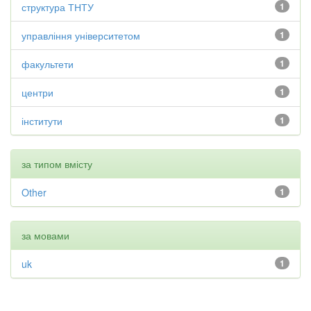
структура ТНТУ
1
управління університетом
1
факультети
1
центри
1
інститути
1
за типом вмісту
Other
1
за мовами
uk
1