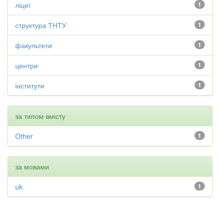
ліцеї
1
структура ТНТУ
1
факультети
1
центри
1
інститути
1
за типом вмісту
Other
1
за мовами
uk
1