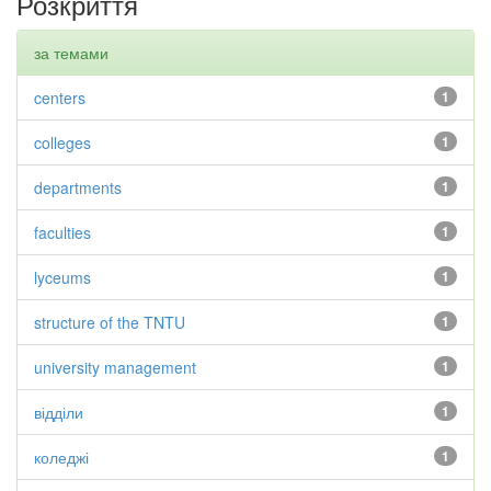
Розкриття
за темами
centers
1
colleges
1
departments
1
faculties
1
lyceums
1
structure of the TNTU
1
university management
1
відділи
1
коледжі
1