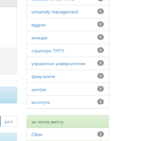
university management
1
відділи
1
коледжі
1
структура ТНТУ
1
управління університетом
1
факультети
1
центри
1
інститути
1
далі
за типом вмісту
Other
1