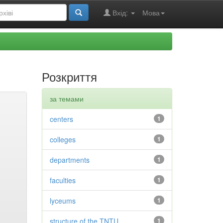
Вхід:
Мова
Розкриття
за темами
centers
1
colleges
1
departments
1
faculties
1
lyceums
1
structure of the TNTU
1