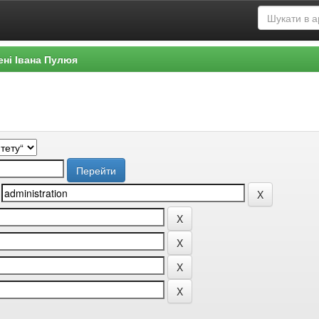
ені Івана Пулюя