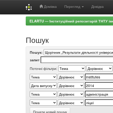
Домівка
Перегляд
Довідка
Skip
ELARTU — Інституційний репозитарій ТНТУ ім
navigation
Пошук
Пошук:
запит
Поточні фільтри:
Почати новий пошук