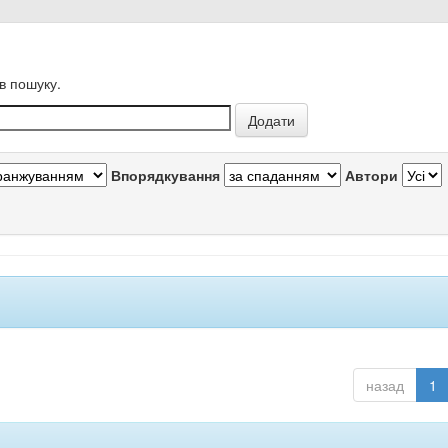
в пошуку.
Впорядкування
Автори
назад
1