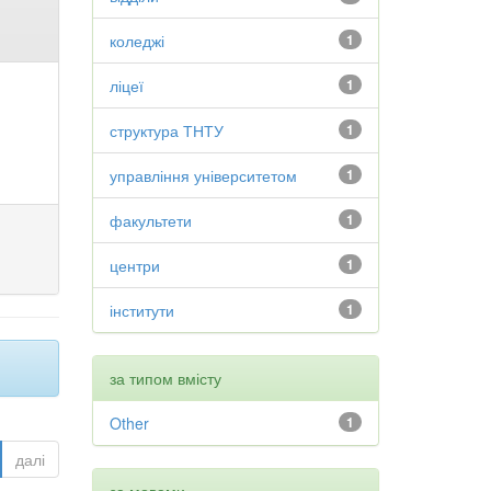
коледжі
1
ліцеї
1
структура ТНТУ
1
управління університетом
1
факультети
1
центри
1
інститути
1
за типом вмісту
Other
1
далі