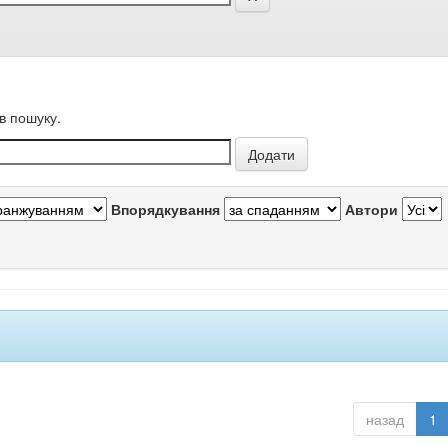
в пошуку.
Впорядкування
Автори
назад
1