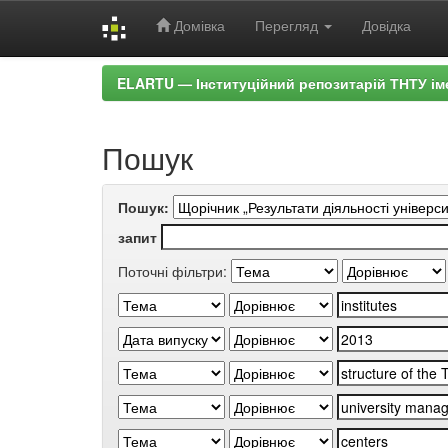
Домівка
Перегляд
Довідка
Skip
ELARTU — Інституційний репозитарій ТНТУ ім
navigation
Пошук
Пошук:
запит
Поточні фільтри: