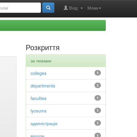
Вхід:
Мова
Розкриття
за темами
colleges
1
departments
1
faculties
1
lyceums
1
адміністрація
1
відділи
1