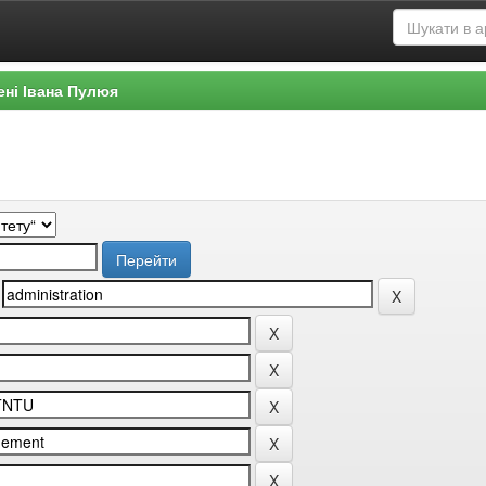
ені Івана Пулюя