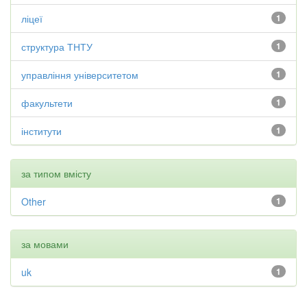
ліцеї
1
структура ТНТУ
1
управління університетом
1
факультети
1
інститути
1
за типом вмісту
Other
1
за мовами
uk
1