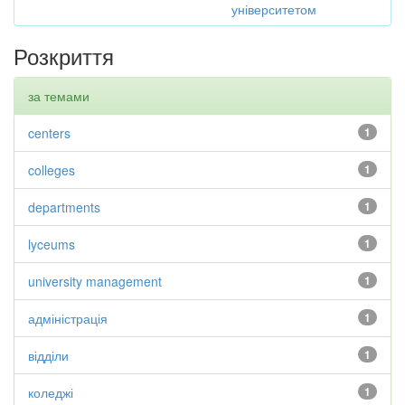
університетом
Розкриття
за темами
centers
1
colleges
1
departments
1
lyceums
1
university management
1
адміністрація
1
відділи
1
коледжі
1