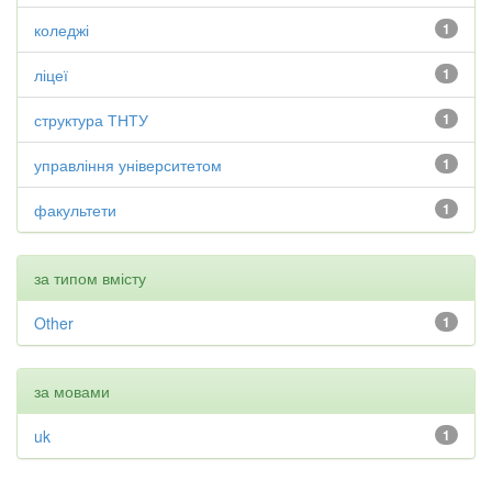
коледжі
1
ліцеї
1
структура ТНТУ
1
управління університетом
1
факультети
1
за типом вмісту
Other
1
за мовами
uk
1