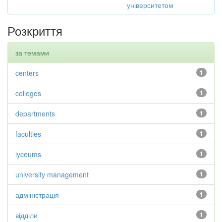
університетом
Розкриття
за темами
centers
1
colleges
1
departments
1
faculties
1
lyceums
1
university management
1
адміністрація
1
відділи
1