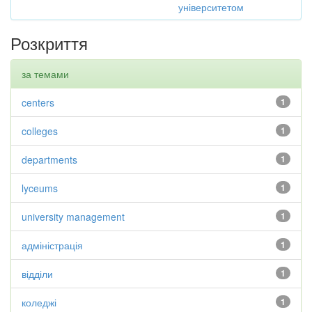
університетом
Розкриття
за темами
centers
1
colleges
1
departments
1
lyceums
1
university management
1
адміністрація
1
відділи
1
коледжі
1