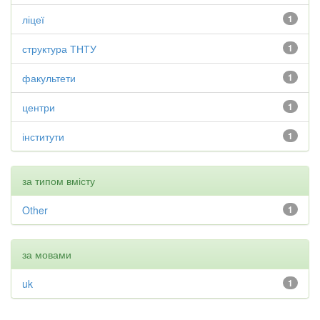
ліцеї
1
структура ТНТУ
1
факультети
1
центри
1
інститути
1
за типом вмісту
Other
1
за мовами
uk
1