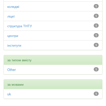
коледжі
1
ліцеї
1
структура ТНТУ
1
центри
1
інститути
1
за типом вмісту
Other
1
за мовами
uk
1