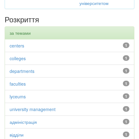
університетом
Розкриття
за темами
centers
1
colleges
1
departments
1
faculties
1
lyceums
1
university management
1
адміністрація
1
відділи
1