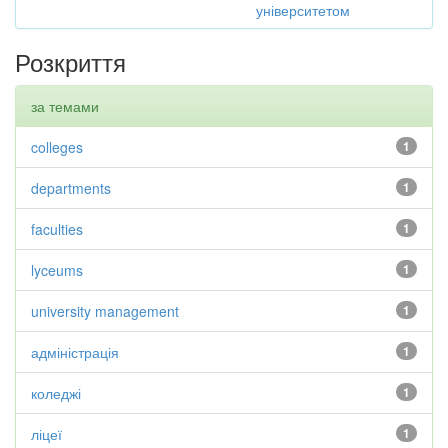
університетом
Розкриття
за темами
colleges
1
departments
1
faculties
1
lyceums
1
university management
1
адміністрація
1
коледжі
1
ліцеї
1