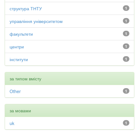
структура ТНТУ
1
управління університетом
1
факультети
1
центри
1
інститути
1
за типом вмісту
Other
1
за мовами
uk
1