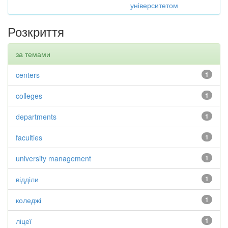
університетом
Розкриття
за темами
centers
1
colleges
1
departments
1
faculties
1
university management
1
відділи
1
коледжі
1
ліцеї
1