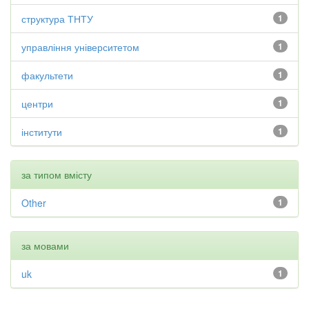
структура ТНТУ
1
управління університетом
1
факультети
1
центри
1
інститути
1
за типом вмісту
Other
1
за мовами
uk
1