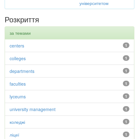
університетом
Розкриття
за темами
centers
1
colleges
1
departments
1
faculties
1
lyceums
1
university management
1
коледжі
1
ліцеї
1