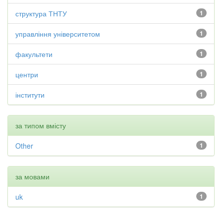
структура ТНТУ
1
управління університетом
1
факультети
1
центри
1
інститути
1
за типом вмісту
Other
1
за мовами
uk
1