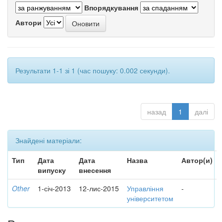
Впорядкування
Автори
Результати 1-1 зі 1 (час пошуку: 0.002 секунди).
назад
1
далі
Знайдені матеріали:
Тип
Дата
Дата
Назва
Автор(и)
випуску
внесення
Other
1-січ-2013
12-лис-2015
Управління
-
університетом