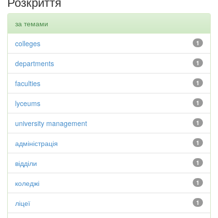
Розкриття
за темами
colleges
1
departments
1
faculties
1
lyceums
1
university management
1
адміністрація
1
відділи
1
коледжі
1
ліцеї
1