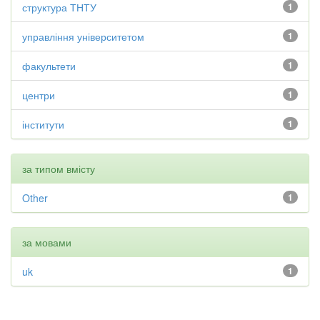
структура ТНТУ
1
управління університетом
1
факультети
1
центри
1
інститути
1
за типом вмісту
Other
1
за мовами
uk
1