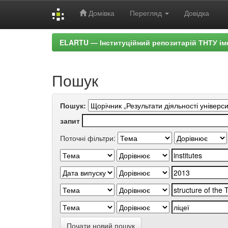
Домівка
Перегляд
Довідка
Skip
ELARTU — Інституційний репозитарій ТНТУ ім
navigation
Пошук
Пошук:
запит
Поточні фільтри:
Почати новий пошук