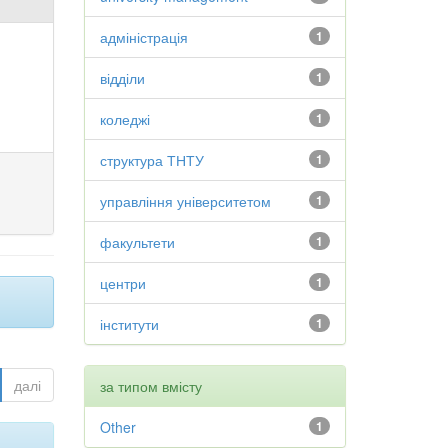
адміністрація
1
відділи
1
коледжі
1
структура ТНТУ
1
управління університетом
1
факультети
1
центри
1
інститути
1
далі
за типом вмісту
Other
1