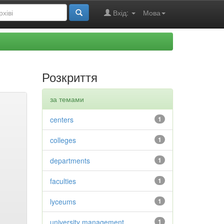
Вхід:
Мова
Розкриття
за темами
centers
1
colleges
1
departments
1
faculties
1
lyceums
1
university management
1