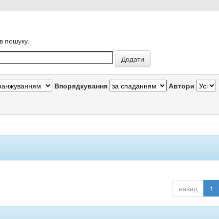
в пошуку.
Впорядкування
Автори
назад
1