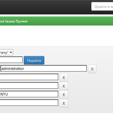
ені Івана Пулюя