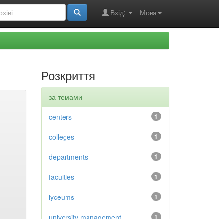
Вхід:
Мова
Розкриття
за темами
centers
1
colleges
1
departments
1
faculties
1
lyceums
1
university management
1