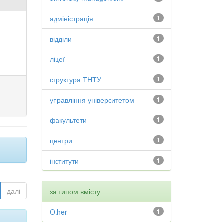
адміністрація
1
відділи
1
ліцеї
1
структура ТНТУ
1
управління університетом
1
факультети
1
центри
1
інститути
1
далі
за типом вмісту
Other
1