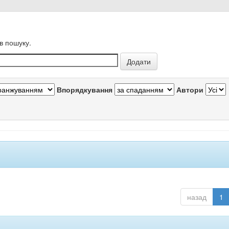
в пошуку.
Впорядкування
Автори
назад
1