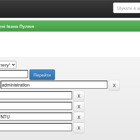
ені Івана Пулюя