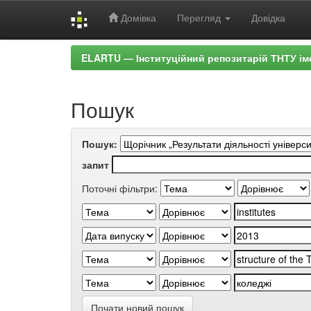
Домівка
Перегляд
Довідка
Skip
ELARTU — Інституційний репозитарій ТНТУ ім
navigation
Пошук
Пошук:
запит
Поточні фільтри:
Почати новий пошук