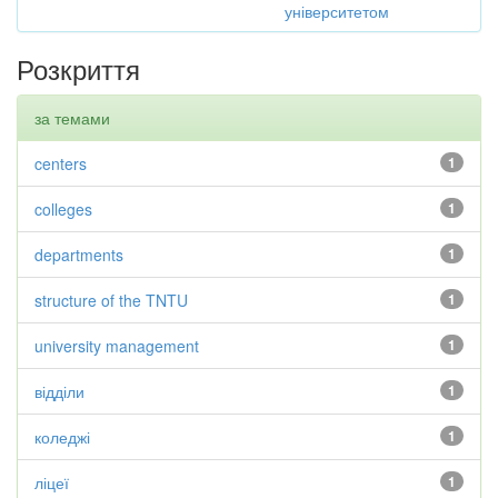
університетом
Розкриття
за темами
centers
1
colleges
1
departments
1
structure of the TNTU
1
university management
1
відділи
1
коледжі
1
ліцеї
1