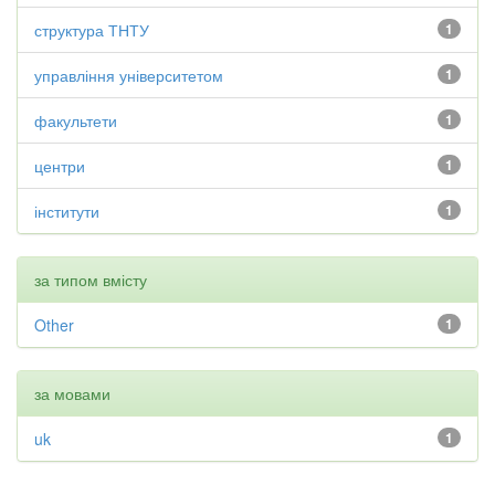
структура ТНТУ
1
управління університетом
1
факультети
1
центри
1
інститути
1
за типом вмісту
Other
1
за мовами
uk
1