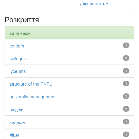
університетом
Розкриття
за темами
centers
1
colleges
1
lyceums
1
structure of the TNTU
1
university management
1
відділи
1
коледжі
1
ліцеї
1