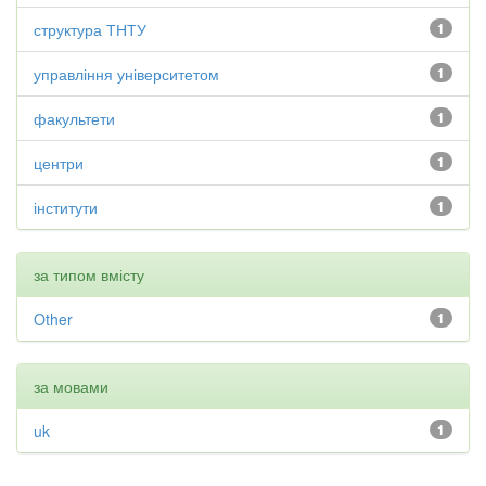
структура ТНТУ
1
управління університетом
1
факультети
1
центри
1
інститути
1
за типом вмісту
Other
1
за мовами
uk
1