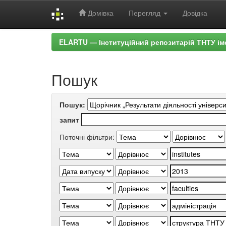
Домівка
Перегляд
Довідка
Skip
ELARTU — Інституційний репозитарій ТНТУ ім
navigation
Пошук
Пошук:
запит
Поточні фільтри: