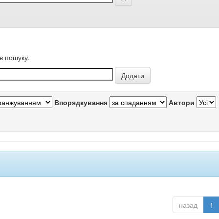
в пошуку.
Впорядкування
Автори
назад
1