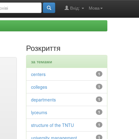
Вхід:
Мова
Розкриття
за темами
centers
1
colleges
1
departments
1
lyceums
1
structure of the TNTU
1
university management
1