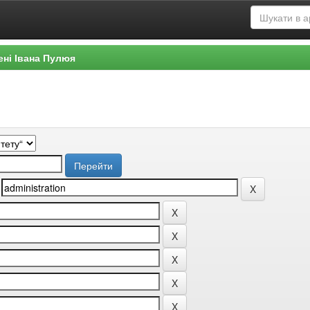
ені Івана Пулюя