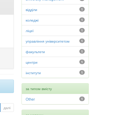
відділи
1
коледжі
1
ліцеї
1
управління університетом
1
факультети
1
центри
1
інститути
1
за типом вмісту
Other
1
далі