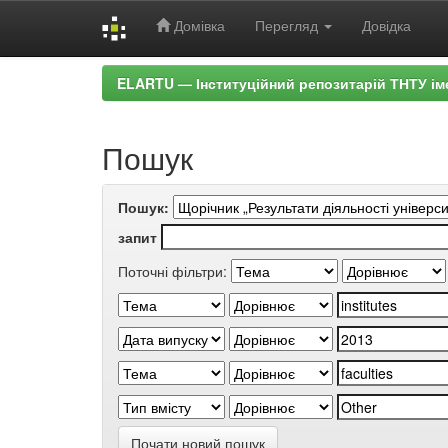
Домівка
Перегляд
Довідка
Skip
ELARTU — Інституційний репозитарій ТНТУ ім
navigation
Пошук
Пошук:
запит
Поточні фільтри:
Почати новий пошук