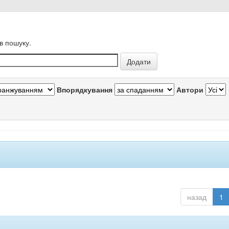
в пошуку.
Впорядкування
Автори
назад
1