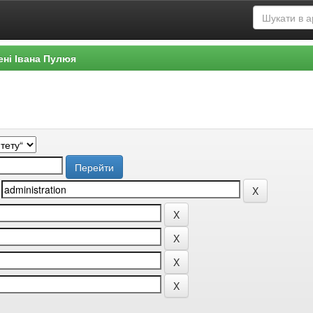
ені Івана Пулюя