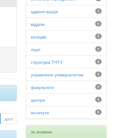
адміністрація
1
відділи
1
коледжі
1
ліцеї
1
структура ТНТУ
1
управління університетом
1
факультети
1
центри
1
інститути
1
далі
за мовами