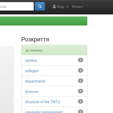
Вхід:
Мова
Розкриття
за темами
centers
1
colleges
1
departments
1
lyceums
1
structure of the TNTU
1
university management
1