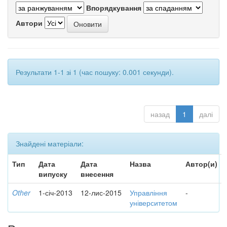
Впорядкування
Автори
Результати 1-1 зі 1 (час пошуку: 0.001 секунди).
назад
1
далі
Знайдені матеріали:
Тип
Дата
Дата
Назва
Автор(и)
випуску
внесення
Other
1-січ-2013
12-лис-2015
Управління
-
університетом