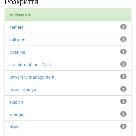
Розкриття
за темами
centers
1
colleges
1
lyceums
1
structure of the TNTU
1
university management
1
адміністрація
1
відділи
1
коледжі
1
ліцеї
1