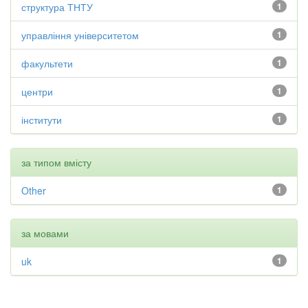
структура ТНТУ
1
управління університетом
1
факультети
1
центри
1
інститути
1
за типом вмісту
Other
1
за мовами
uk
1