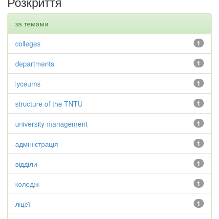
Розкриття
за темами
colleges
1
departments
1
lyceums
1
structure of the TNTU
1
university management
1
адміністрація
1
відділи
1
коледжі
1
ліцеї
1