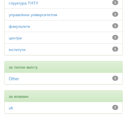
структура ТНТУ
1
управління університетом
1
факультети
1
центри
1
інститути
1
за типом вмісту
Other
1
за мовами
uk
1