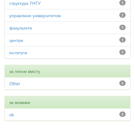
структура ТНТУ
1
управління університетом
1
факультети
1
центри
1
інститути
1
за типом вмісту
Other
1
за мовами
uk
1