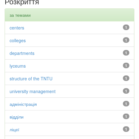
Розкриття
за темами
centers
1
colleges
1
departments
1
lyceums
1
structure of the TNTU
1
university management
1
адміністрація
1
відділи
1
ліцеї
1