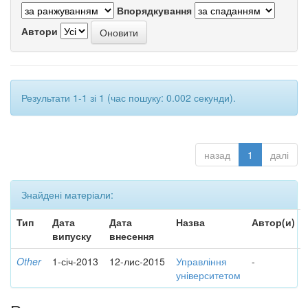
Впорядкування
Автори
Результати 1-1 зі 1 (час пошуку: 0.002 секунди).
назад
1
далі
Знайдені матеріали:
Тип
Дата
Дата
Назва
Автор(и)
випуску
внесення
Other
1-січ-2013
12-лис-2015
Управління
-
університетом