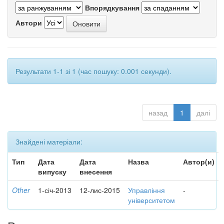
Впорядкування
Автори
Результати 1-1 зі 1 (час пошуку: 0.001 секунди).
назад
1
далі
Знайдені матеріали:
Тип
Дата
Дата
Назва
Автор(и)
випуску
внесення
Other
1-січ-2013
12-лис-2015
Управління
-
університетом