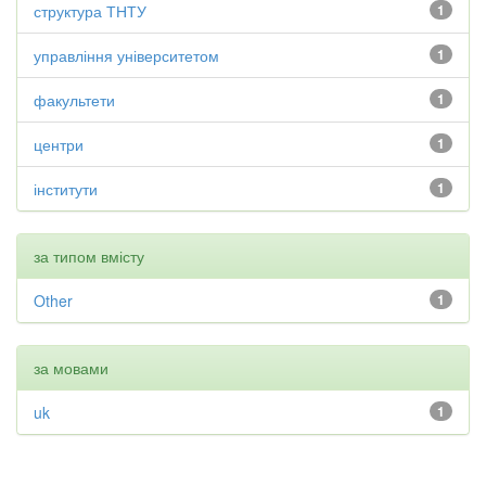
структура ТНТУ
1
управління університетом
1
факультети
1
центри
1
інститути
1
за типом вмісту
Other
1
за мовами
uk
1