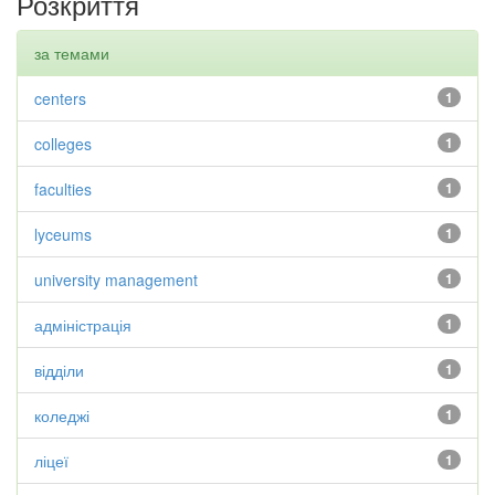
Розкриття
за темами
centers
1
colleges
1
faculties
1
lyceums
1
university management
1
адміністрація
1
відділи
1
коледжі
1
ліцеї
1