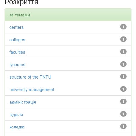
Розкриття
за темами
centers
1
colleges
1
faculties
1
lyceums
1
structure of the TNTU
1
university management
1
адміністрація
1
відділи
1
коледжі
1