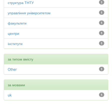
структура ТНТУ
1
управління університетом
1
факультети
1
центри
1
інститути
1
за типом вмісту
Other
1
за мовами
uk
1