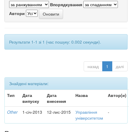
Впорядкування
Автори
Результати 1-1 зі 1 (час пошуку: 0.002 секунди).
назад
1
далі
Знайдені матеріали:
Тип
Дата
Дата
Назва
Автор(и)
випуску
внесення
Other
1-січ-2013
12-лис-2015
Управління
-
університетом