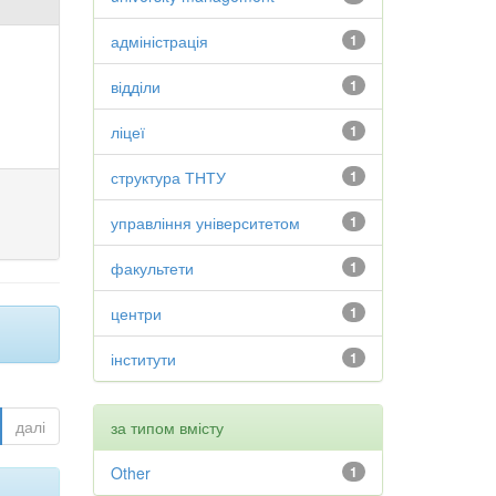
адміністрація
1
відділи
1
ліцеї
1
структура ТНТУ
1
управління університетом
1
факультети
1
центри
1
інститути
1
далі
за типом вмісту
Other
1