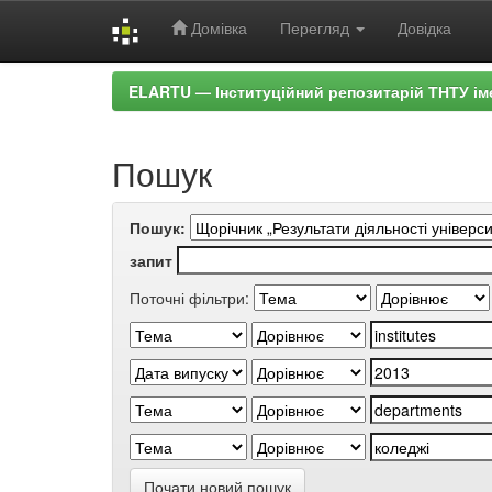
Домівка
Перегляд
Довідка
Skip
ELARTU — Інституційний репозитарій ТНТУ ім
navigation
Пошук
Пошук:
запит
Поточні фільтри:
Почати новий пошук