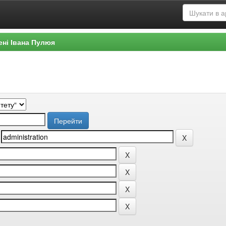
ені Івана Пулюя