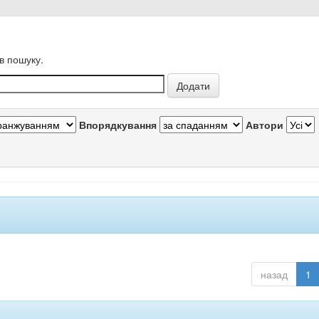
в пошуку.
Впорядкування
Автори
назад
1