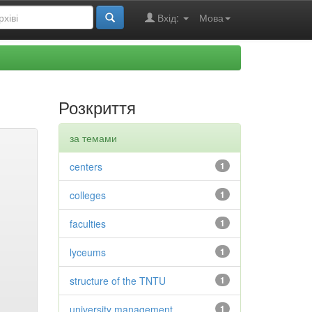
Вхід:
Мова
Розкриття
за темами
centers
1
colleges
1
faculties
1
lyceums
1
structure of the TNTU
1
university management
1