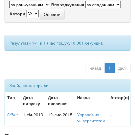
Впорядкування
Автори
Результати 1-1 зі 1 (час пошуку: 0.001 секунди).
назад
1
далі
Знайдені матеріали:
Тип
Дата
Дата
Назва
Автор(и)
випуску
внесення
Other
1-січ-2013
12-лис-2015
Управління
-
університетом