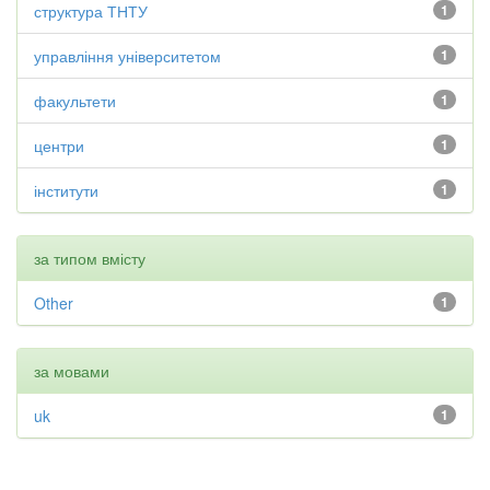
структура ТНТУ
1
управління університетом
1
факультети
1
центри
1
інститути
1
за типом вмісту
Other
1
за мовами
uk
1