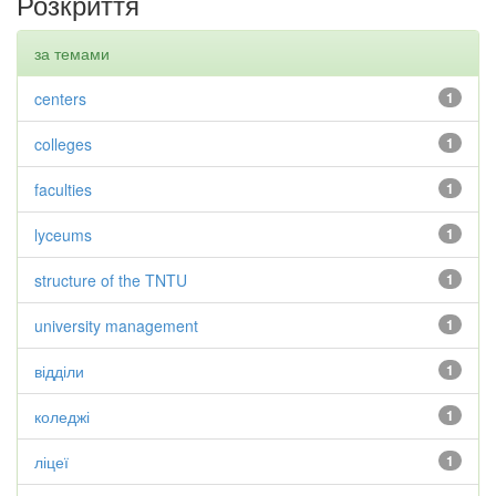
Розкриття
за темами
centers
1
colleges
1
faculties
1
lyceums
1
structure of the TNTU
1
university management
1
відділи
1
коледжі
1
ліцеї
1